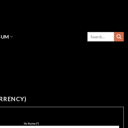
SUM
URRENCY)
Ihr Name (*)