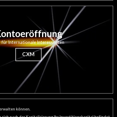
ontoeröffnung
 für Internationale Interessenten
CXM
verwalten können.
ich nach der Kapitalisierung Ihr Investitionskapital befindet.