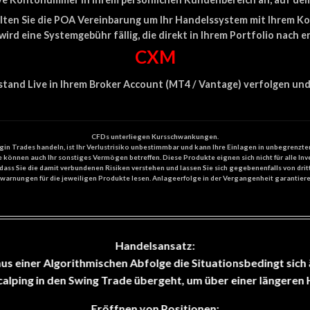
lten Sie die POA Vereinbarung um Ihr Handelssystem mit Ihrem K
rd eine Systemgebühr fällig, die direkt in Ihrem Portfolio nach e
CXM
tand Live in Ihrem Broker Account (
MT4
/ Vantage) verfolgen und 
CFDs unterliegen Kursschwankungen.
n Trades handeln, ist Ihr Verlustrisiko unbestimmbar und kann Ihre Einlagen in unbegrenzte
e können auch Ihr sonstiges Vermögen betreffen. Diese Produkte eignen sich nicht für alle Inv
r, dass Sie die damit verbundenen Risiken verstehen und lassen Sie sich gegebenenfalls von dri
owarnungen für die jeweiligen Produkte lesen. Anlageerfolge in der Vergangenheit garantieren
Handelsansatz:
s einer Algorithmischen Abfolge die Situationsbedingt sich
alping in den Swing Trade übergeht, um über einer längeren 
Eröffnen von Positionen: